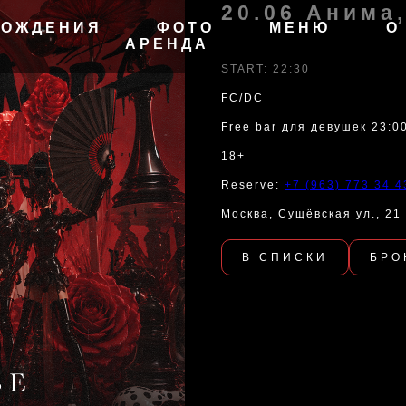
20.06 Анима
РОЖДЕНИЯ
ФОТО
МЕНЮ
О
АРЕНДА
START: 22:30
FC/DC
Free bar для девушек 23:00
18+
Reserve:
+7 (963) 773 34 4
Москва, Сущёвская ул., 21
В СПИСКИ
БРО