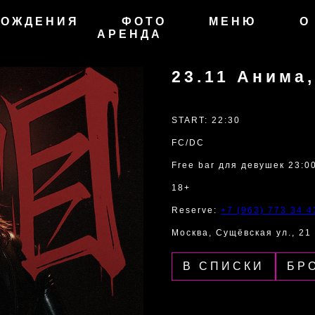
РОЖДЕНИЯ
ФОТО
МЕНЮ
О
АРЕНДА
23.11 Анима
START: 22:30
FC/DC
Free bar для девушек 23:00
18+
Reserve:
+7 (963) 773 34 4
Москва, Сущёвская ул., 21
В СПИСКИ
БР