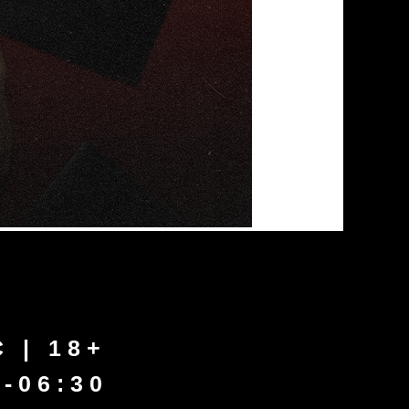
+
0
зательно