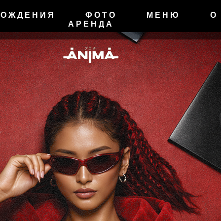
РОЖДЕНИЯ
ФОТО
МЕНЮ
О
АРЕНДА
01.02 Анима
START: 22:30
FC/DC
Free bar для девушек 23:00
18+
Reserve:
+7 (963) 773 34 4
Москва, Сущёвская ул., 21
В СПИСКИ
БР