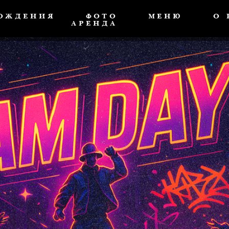
РОЖДЕНИЯ
ФОТО
МЕНЮ
О 
АРЕНДА
31.07 Анима, Мос
Бронь стола
В списки
START: 22:30
FC/DC
Free bar для девушек 23:00 - 00:00
18+
Reserve:
+7 (963) 773 34 43
Москва, Сущёвская ул., 21