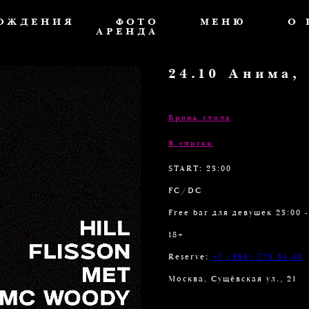
РОЖДЕНИЯ
ФОТО
МЕНЮ
О 
АРЕНДА
24.10 Анима,
Бронь стола
В списки
START: 23:00
FC/DC
Free bar для девушек 23:00 -
18+
Reserve:
+7 (963) 773 34 43
Москва, Сущёвская ул., 21